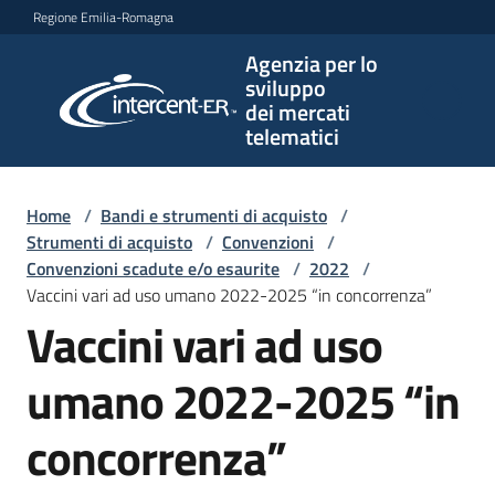
Vai al contenuto
Vai alla navigazione
Vai al footer
Regione Emilia-Romagna
Agenzia per lo
Agenzia
sviluppo
per lo
dei mercati
sviluppo
telematici
dei
mercati
telematici
Home
/
Bandi e strumenti di acquisto
/
Strumenti di acquisto
/
Convenzioni
/
Convenzioni scadute e/o esaurite
/
2022
/
Vaccini vari ad uso umano 2022-2025 “in concorrenza”
L'Agenzia
Vaccini vari ad uso
umano 2022-2025 “in
Bandi
e
concorrenza”
strumenti
di