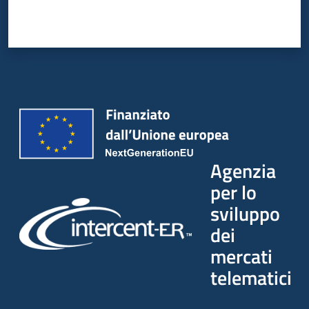
Agenzia
per lo
sviluppo
dei
mercati
telematici