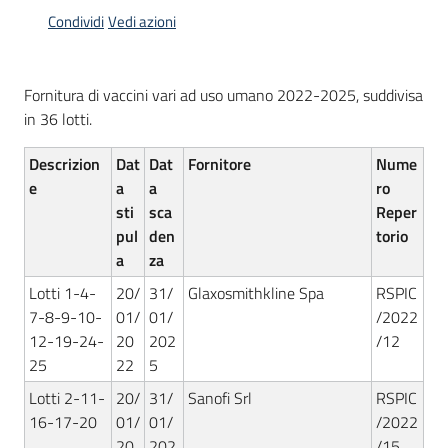
acquisto
Condividi
Vedi azioni
Supporto
Fornitura di vaccini vari ad uso umano 2022-2025, suddivisa
in 36 lotti.
Descrizion
Dat
Dat
Fornitore
Nume
Piattaforme
e
a
a
ro
telematiche
sti
sca
Reper
pul
den
torio
a
za
Lotti 1-4-
20/
31/
Glaxosmithkline Spa
RSPIC
7-8-9-10-
01/
01/
/2022
12-19-24-
20
202
/12
English
25
22
5
site
Lotti 2-11-
20/
31/
Sanofi Srl
RSPIC
16-17-20
01/
01/
/2022
20
202
/15