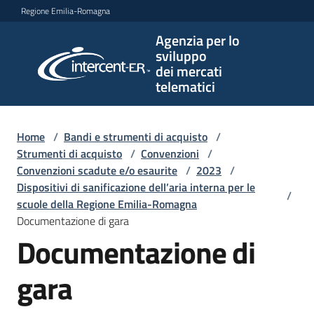
Vai al contenuto
Vai alla navigazione
Vai al footer
Regione Emilia-Romagna
Agenzia per lo
Agenzia
sviluppo
per lo
dei mercati
sviluppo
telematici
dei
mercati
telematici
Home
/
Bandi e strumenti di acquisto
/
Strumenti di acquisto
/
Convenzioni
/
Convenzioni scadute e/o esaurite
/
2023
/
Dispositivi di sanificazione dell’aria interna per le
/
L'Agenzia
scuole della Regione Emilia-Romagna
Documentazione di gara
Documentazione di
Bandi
e
gara
strumenti
di