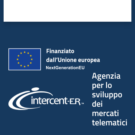
Seguici
su
Agenzia
per lo
sviluppo
dei
mercati
telematici