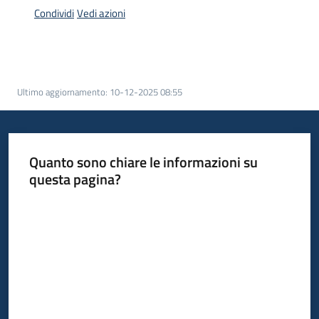
acquisto
Condividi
Vedi azioni
Supporto
Ultimo aggiornamento
:
10-12-2025 08:55
Piattaforme
telematiche
Quanto sono chiare le informazioni su
questa pagina?
Valuta da 1 a 5 stelle
English
site