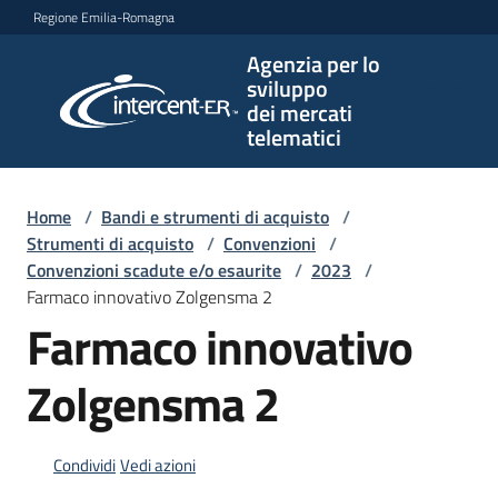
Vai al contenuto
Vai alla navigazione
Vai al footer
Regione Emilia-Romagna
Agenzia per lo
Agenzia
sviluppo
per lo
dei mercati
sviluppo
telematici
dei
mercati
telematici
Home
/
Bandi e strumenti di acquisto
/
Strumenti di acquisto
/
Convenzioni
/
Convenzioni scadute e/o esaurite
/
2023
/
Farmaco innovativo Zolgensma 2
L'Agenzia
Farmaco innovativo
Zolgensma 2
Bandi
e
strumenti
Condividi
Vedi azioni
di