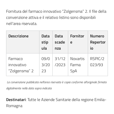
acquisto
Fornitura del farmaco innovativo “Zolgensma” 2. Il file della
convenzione attiva e il relativo listino sono disponibili
nell'area riservata.
Supporto
Descrizione
Data
Data
Fornitor
Numero
stip
scade
e
Repertor
Piattaforme
ula
nza
io
telematiche
Farmaco
09/0
31/12
Novartis
RSPIC/2
innovativo
3/20
/2023
Farma
023/93
“Zolgensma” 2
23
SpA
La convenzione pubblicata nell'area riservata è copia conforme all’originale firmato
digitalmente nella data sopra indicata
English
site
Destinatari
: Tutte le Aziende Sanitarie della regione Emilia-
Romagna