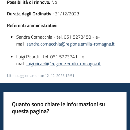
Possibilità di rinnovo:
No
Seguici
su
Durata degli Ordinativi:
31/12/2023
Referenti amministrativi:
Sandra Cornacchia - tel. 051 5273458 - e-
mail:
sandra.cornacchia@regione.emilia-romagna.it
Luigi Picardi - tel. 051 5273741 - e-
mail:
luigi.picardi@regione.emilia-romagna.it
Ultimo aggiornamento
:
12-12-2025 12:51
Quanto sono chiare le informazioni su
questa pagina?
Valuta da 1 a 5 stelle