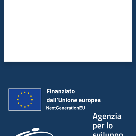
Agenzia
per lo
sviluppo