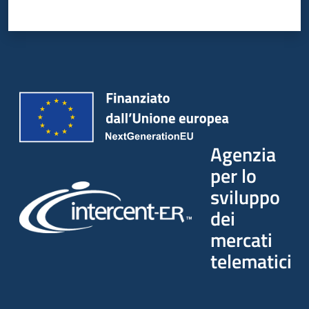
Seguici
su
Agenzia
per lo
sviluppo
dei
mercati
telematici