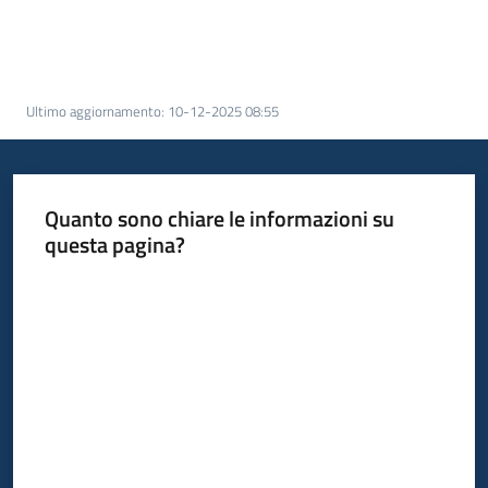
acquisto
Supporto
Ultimo aggiornamento
:
10-12-2025 08:55
Piattaforme
Quanto sono chiare le informazioni su
telematiche
questa pagina?
Valuta da 1 a 5 stelle
English
site