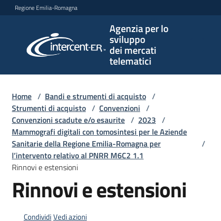
Vai al contenuto
Vai alla navigazione
Vai al footer
Regione Emilia-Romagna
Agenzia per lo
Agenzia
sviluppo
per lo
dei mercati
sviluppo
telematici
dei
mercati
telematici
Home
/
Bandi e strumenti di acquisto
/
Strumenti di acquisto
/
Convenzioni
/
Convenzioni scadute e/o esaurite
/
2023
/
Mammografi digitali con tomosintesi per le Aziende
L'Agenzia
Sanitarie della Regione Emilia-Romagna per
/
l’intervento relativo al PNRR M6C2 1.1
Rinnovi e estensioni
Rinnovi e estensioni
Bandi
e
strumenti
di
Condividi
Vedi azioni