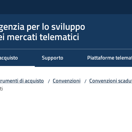
genzia per lo sviluppo
ei mercati telematici
acquisto
Supporto
Piattaforme telema
trumenti di acquisto
Convenzioni
Convenzioni scadut
/
/
ti