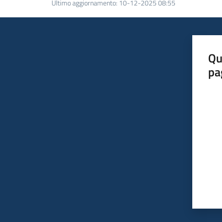
Ultimo aggiornamento
:
10-12-2025 08:55
Qu
pa
Valut