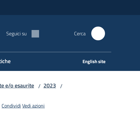
Seguici su
Cerca
tiche
English site
e e/o esaurite
2023
/
/
Condividi
Vedi azioni