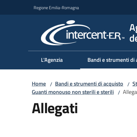
Vai al contenuto
Vai alla navigazione
Vai al footer
Regione Emilia-Romagna
A
d
L'Agenzia
Bandi e strumenti di 
Home
Bandi e strumenti di acquisto
S
/
/
Guanti monouso non sterili e sterili
Allega
/
Allegati