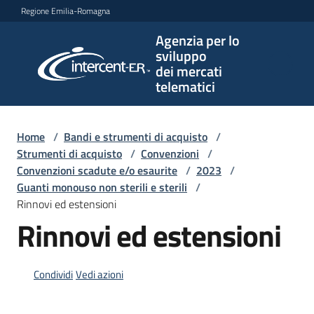
Vai al contenuto
Vai alla navigazione
Vai al footer
Regione Emilia-Romagna
Agenzia per lo
Agenzia
sviluppo
per lo
dei mercati
sviluppo
telematici
dei
mercati
telematici
Home
/
Bandi e strumenti di acquisto
/
Strumenti di acquisto
/
Convenzioni
/
Convenzioni scadute e/o esaurite
/
2023
/
Guanti monouso non sterili e sterili
/
L'Agenzia
Rinnovi ed estensioni
Rinnovi ed estensioni
Bandi
e
Condividi
Vedi azioni
strumenti
di