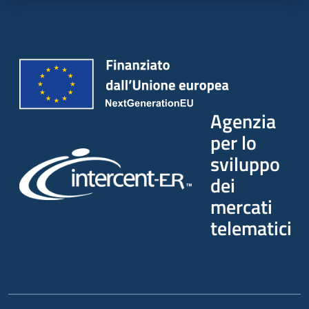
Seguici
su
Agenzia
per lo
sviluppo
dei
mercati
telematici