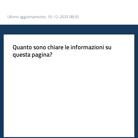
acquisto
Ultimo aggiornamento
:
10-12-2025 08:55
Supporto
Quanto sono chiare le informazioni su
questa pagina?
Piattaforme
telematiche
Valuta da 1 a 5 stelle
English
site