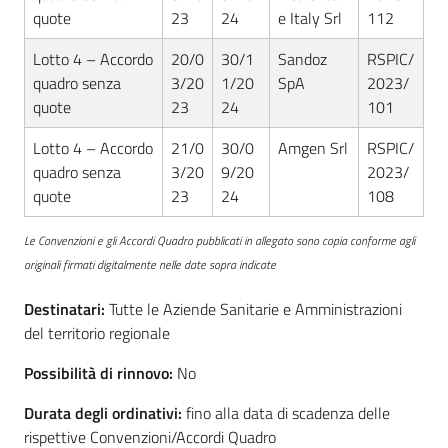
quote
23
24
e Italy Srl
112
Lotto 4 – Accordo
20/0
30/1
Sandoz
RSPIC/
quadro senza
3/20
1/20
SpA
2023/
quote
23
24
101
Lotto 4 – Accordo
21/0
30/0
Amgen Srl
RSPIC/
quadro senza
3/20
9/20
2023/
quote
23
24
108
Le Convenzioni e gli Accordi Quadro pubblicati in allegato sono copia conforme agli
originali firmati digitalmente nelle date sopra indicate
Destinatari:
Tutte le Aziende Sanitarie e Amministrazioni
del territorio regionale
Possibilità di rinnovo:
No
Durata degli ordinativi:
fino alla data di scadenza delle
rispettive Convenzioni/Accordi Quadro