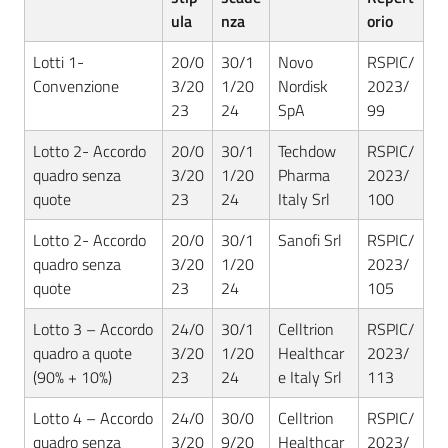
Seguici
ula
nza
orio
su
Lotti 1-
20/0
30/1
Novo
RSPIC/
Convenzione
3/20
1/20
Nordisk
2023/
23
24
SpA
99
Lotto 2- Accordo
20/0
30/1
Techdow
RSPIC/
quadro senza
3/20
1/20
Pharma
2023/
quote
23
24
Italy Srl
100
Lotto 2- Accordo
20/0
30/1
Sanofi Srl
RSPIC/
quadro senza
3/20
1/20
2023/
quote
23
24
105
Lotto 3 – Accordo
24/0
30/1
Celltrion
RSPIC/
quadro a quote
3/20
1/20
Healthcar
2023/
(90% + 10%)
23
24
e Italy Srl
113
Lotto 4 – Accordo
24/0
30/0
Celltrion
RSPIC/
quadro senza
3/20
9/20
Healthcar
2023/