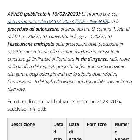
acquisto
AVVISO (pubblicato il 16/02/2023):
Si informa che, con
determina n. 92 del 08/02/2023
(
PDF
-
156,8 KB
)
,
si è
proceduto ad autorizzare
, ai sensi dell’art. 8, comma 1, lett. a)
Supporto
del D.L. n. 76/2020, convertito in legge n. 120/2020,
l’esecuzione anticipata
delle prestazioni della procedura in
oggetto consentendo alle Aziende Sanitarie interessate di
Piattaforme
emettere gli Ordinativi di Fornitura
in via d’urgenza
, nelle more
telematiche
della verifica dei requisiti prescritti ai fini della partecipazione
alla gara e degli adempimenti per la stipula della relativa
Convenzione. Il dettaglio dei listini sarà disponibile solo nell'area
riservata.
Fornitura di medicinali biologici e biosimilari 2023-2024,
suddiviso in 4 lotti:
English
site
Descrizione
Data
Data
Fornitore
Numer
di
di
o
stip
scade
Repert