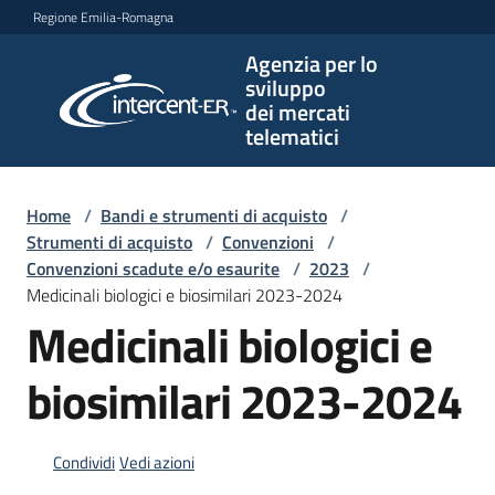
Vai al contenuto
Vai alla navigazione
Vai al footer
Regione Emilia-Romagna
Agenzia per lo
Agenzia
sviluppo
per lo
dei mercati
sviluppo
telematici
dei
mercati
telematici
Home
/
Bandi e strumenti di acquisto
/
Strumenti di acquisto
/
Convenzioni
/
Convenzioni scadute e/o esaurite
/
2023
/
Medicinali biologici e biosimilari 2023-2024
L'Agenzia
Medicinali biologici e
biosimilari 2023-2024
Bandi
e
strumenti
Condividi
Vedi azioni
di