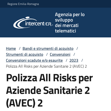
Vai al contenuto
Vai alla navigazione
Vai al footer
Regione Emilia-Romagna
Agenzia per lo
Agenzia
sviluppo
per lo
dei mercati
sviluppo
telematici
dei
mercati
telematici
Home
/
Bandi e strumenti di acquisto
/
Strumenti di acquisto
/
Convenzioni
/
Convenzioni scadute e/o esaurite
/
2023
/
Polizza All Risks per Aziende Sanitarie 2 (AVEC) 2
L'Agenzia
Polizza All Risks per
Aziende Sanitarie 2
Bandi
e
(AVEC) 2
strumenti
di