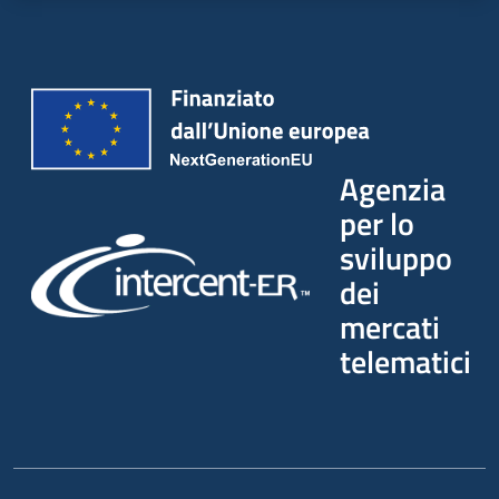
Agenzia
per lo
sviluppo
dei
mercati
telematici