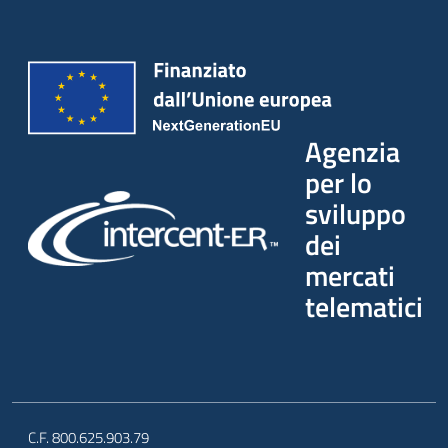
Seguici
su
Agenzia
per lo
sviluppo
dei
mercati
telematici
C.F. 800.625.903.79