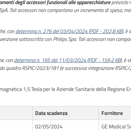
menti degli accessori funzionali alle apparecchiature
previste 
 SpA. Tali accessori non comportano un incremento di spesa, ma
che, con
determina n. 276 del 03/04/2024
(
PDF
-
202,8 KB
)
, è 
venzione sottoscritta con Philips Spa. Tali accessori non comp
he, con
determina n. 195 del 11/03/2024
(
PDF
-
159,2 KB
)
, è 
cordo quadro RSPIC/2023/181 (e successiva integrazione RSPIC
 magnetica 1,5 Tesla per le Aziende Sanitarie della Regione E
Data scadenza
Fornitore
02/05/2024
GE Medical Sy