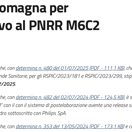
Romagna per
tivo al PNRR M6C2
che, con
determina n. 480 del 01/07/2025
(
PDF
-
111,1 KB
)
, c
ende Sanitarie, per gli RSPIC/2023/181 e RSPIC/2023/299, stipul
12/2025
.
che, con
determina n. 482 del 02/07/2024
(
PDF
-
124,5 KB
)
, è
” con il con il sistema di postelaborazione avente una release 
ro sottoscritto con Philips SpA.
che, con
determina n. 353 del 13/05/2024
(
PDF
-
173,1 KB
)
e c