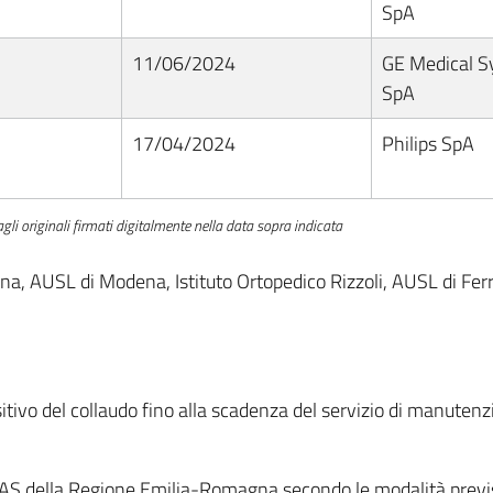
SpA
11/06/2024
GE Medical Sy
SpA
17/04/2024
Philips SpA
li originali firmati digitalmente nella data sopra indicata
, AUSL di Modena, Istituto Ortopedico Rizzoli, AUSL di Fer
sitivo del collaudo fino alla scadenza del servizio di manute
e AS della Regione Emilia-Romagna secondo le modalità previ