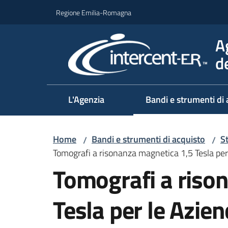
Vai al contenuto
Vai alla navigazione
Vai al footer
Regione Emilia-Romagna
A
d
L'Agenzia
Bandi e strumenti di 
Home
Bandi e strumenti di acquisto
S
/
/
Tomografi a risonanza magnetica 1,5 Tesla per
Tomografi a riso
Tesla per le Azien