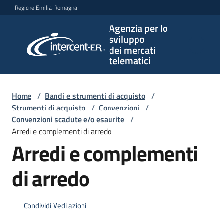
Vai al contenuto
Vai alla navigazione
Vai al footer
Regione Emilia-Romagna
Agenzia per lo
Agenzia
sviluppo
per lo
dei mercati
sviluppo
telematici
dei
mercati
telematici
Home
/
Bandi e strumenti di acquisto
/
Strumenti di acquisto
/
Convenzioni
/
Convenzioni scadute e/o esaurite
/
Arredi e complementi di arredo
L'Agenzia
Arredi e complementi
di arredo
Bandi
e
strumenti
Condividi
Vedi azioni
di