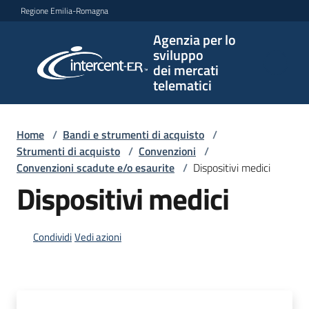
Vai al contenuto
Vai alla navigazione
Vai al footer
Regione Emilia-Romagna
Agenzia per lo
Agenzia
sviluppo
per lo
dei mercati
sviluppo
telematici
dei
mercati
telematici
Home
/
Bandi e strumenti di acquisto
/
Strumenti di acquisto
/
Convenzioni
/
Convenzioni scadute e/o esaurite
/
Dispositivi medici
Dispositivi medici
L'Agenzia
Condividi
Vedi azioni
Bandi
e
strumenti
di