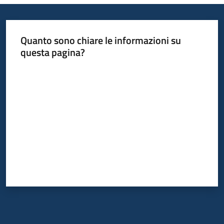
acquisto
Quanto sono chiare le informazioni su
Supporto
questa pagina?
Valuta da 1 a 5 stelle
Piattaforme
telematiche
English
site