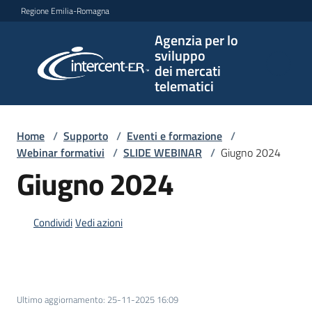
Vai al contenuto
Vai alla navigazione
Vai al footer
Regione Emilia-Romagna
Agenzia per lo
Agenzia
sviluppo
per lo
dei mercati
sviluppo
telematici
dei
mercati
telematici
Home
/
Supporto
/
Eventi e formazione
/
Webinar formativi
/
SLIDE WEBINAR
/
Giugno 2024
Giugno 2024
L'Agenzia
Condividi
Vedi azioni
Bandi
e
strumenti
Ultimo aggiornamento
:
25-11-2025 16:09
di