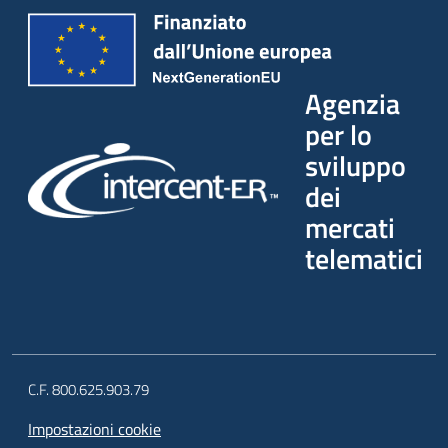
Seguici
su
Agenzia
per lo
sviluppo
dei
mercati
telematici
C.F. 800.625.903.79
Impostazioni cookie