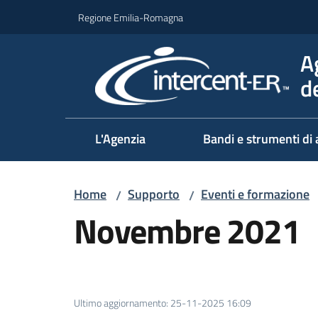
Vai al contenuto
Vai alla navigazione
Vai al footer
Regione Emilia-Romagna
A
d
L'Agenzia
Bandi e strumenti di 
Home
Supporto
Eventi e formazione
/
/
Novembre 2021
Ultimo aggiornamento
:
25-11-2025 16:09