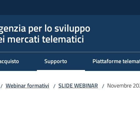
genzia per lo sviluppo
ei mercati telematici
acquisto
Supporto
Piattaforme telema
Webinar formativi
SLIDE WEBINAR
Novembre 20
/
/
/