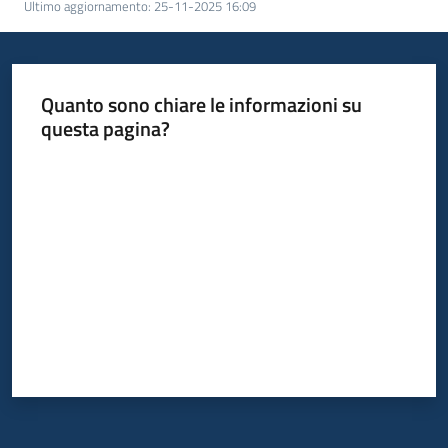
Ultimo aggiornamento
:
25-11-2025 16:09
acquisto
Supporto
Quanto sono chiare le informazioni su
questa pagina?
Valuta da 1 a 5 stelle
Piattaforme
telematiche
English
site