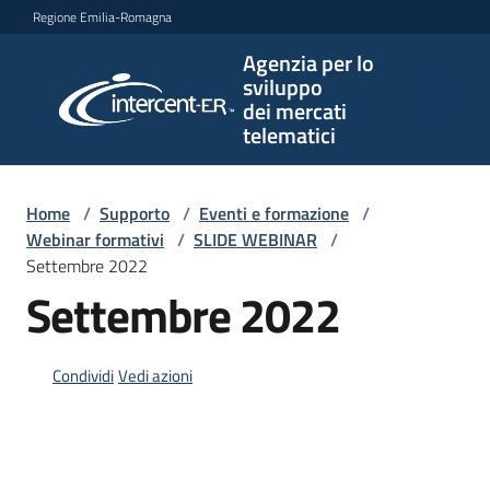
Vai al contenuto
Vai alla navigazione
Vai al footer
Regione Emilia-Romagna
Agenzia per lo
Agenzia
sviluppo
per lo
dei mercati
sviluppo
telematici
dei
mercati
telematici
Home
/
Supporto
/
Eventi e formazione
/
Webinar formativi
/
SLIDE WEBINAR
/
Settembre 2022
Settembre 2022
L'Agenzia
Condividi
Vedi azioni
Bandi
e
strumenti
di