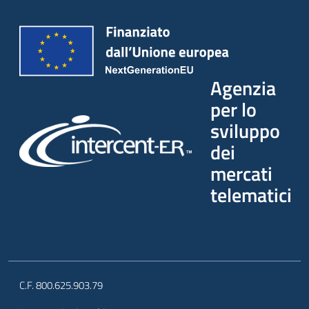
Seguici
su
Agenzia
per lo
sviluppo
dei
mercati
telematici
C.F. 800.625.903.79