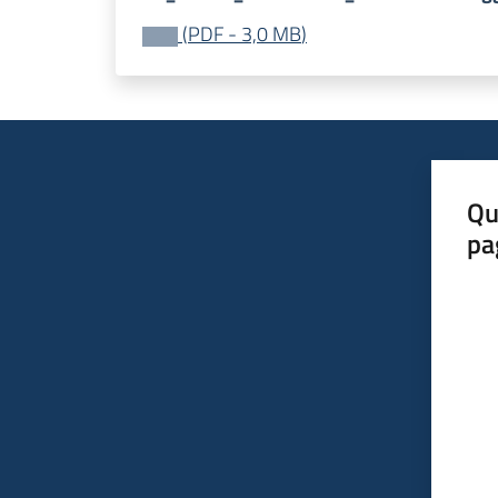
(
PDF
-
3,0 MB
)
Qu
pa
Valut