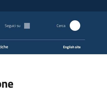
Seguici su
Cerca
tiche
English site
one