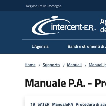
Vai al contenuto
Vai alla navigazione
Vai al footer
Regione Emilia-Romagna
A
d
L'Agenzia
Bandi e strumenti di 
Home
Supporto
Manuali
Manuali p
/
/
/
Manuale P.A. - Pr
19_SATER_ManualePA_Procedura di agg