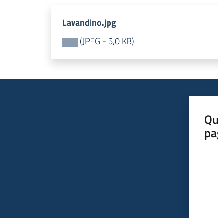
Lavandino.jpg
(
JPEG
-
6,0 KB
)
Qu
pa
Valut