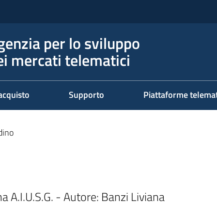
genzia per lo sviluppo
ei mercati telematici
acquisto
Supporto
Piattaforme telema
dino
A.I.U.S.G. - Autore: Banzi Liviana