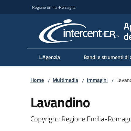
Vai al contenuto
Vai alla navigazione
Vai al footer
Regione Emilia-Romagna
A
d
L'Agenzia
Bandi e strumenti di 
Home
Multimedia
Immagini
Lavan
/
/
/
Lavandino
Copyright: Regione Emilia-Romagna 