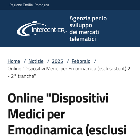
Vai al contenuto
Vai alla navigazione
Vai al footer
Regione Emilia-Romagna
Agenzia per lo
Agenzia
sviluppo
per lo
dei mercati
sviluppo
telematici
dei
mercati
telematici
Home
/
Notizie
/
2025
/
Febbraio
/
Online "Dispositivi Medici per Emodinamica (esclusi stent) 2
- 2° tranche"
L'Agenzia
Online "Dispositivi
Salta al contenuto
Medici per
Bandi
e
Emodinamica (esclusi
strumenti
di