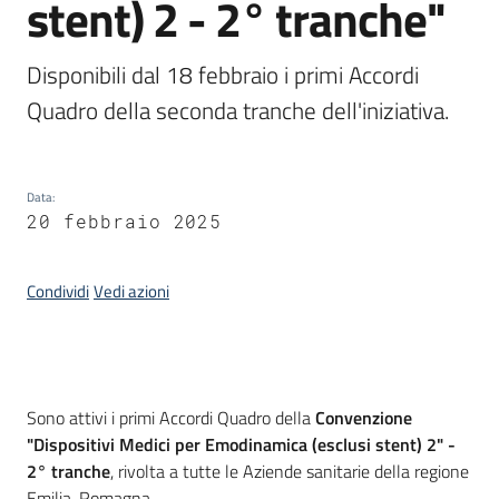
stent) 2 - 2° tranche"
acquisto
Disponibili dal 18 febbraio i primi Accordi 
Supporto
Quadro della seconda tranche dell'iniziativa.
Piattaforme
Data
:
telematiche
20 febbraio 2025
Condividi
Vedi azioni
English
Introduzione
site
Sono attivi i primi Accordi Quadro della
Convenzione
"Dispositivi Medici per Emodinamica (esclusi stent) 2" -
2° tranche
, rivolta a tutte le Aziende sanitarie della regione
Emilia-Romagna.