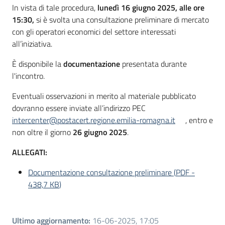
Seguici
In vista di tale procedura,
lunedì 16 giugno 2025, alle ore
su
15:30,
si è svolta una consultazione preliminare di mercato
con gli operatori economici del settore interessati
all’iniziativa.
È disponibile la
documentazione
presentata durante
l'incontro.
Eventuali osservazioni in merito al materiale pubblicato
dovranno essere inviate all’indirizzo PEC
intercenter@postacert.regione.emilia-romagna.it
, entro e
non oltre il giorno
26 giugno 2025
.
ALLEGATI:
Documentazione consultazione preliminare
(
PDF
-
438,7 KB
)
Ultimo aggiornamento
:
16-06-2025, 17:05