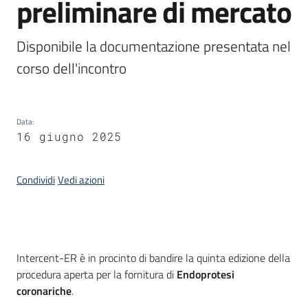
preliminare di mercato
acquisto
Disponibile la documentazione presentata nel 
Supporto
corso dell'incontro
Piattaforme
Data
:
telematiche
16 giugno 2025
Condividi
Vedi azioni
English
Introduzione
site
Intercent-ER è in procinto di bandire la quinta edizione della
procedura aperta per la fornitura di
Endoprotesi
coronariche
.