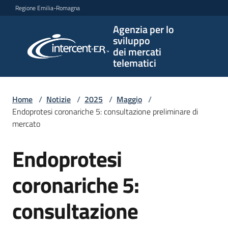
Vai al contenuto
Vai alla navigazione
Vai al footer
Regione Emilia-Romagna
Agenzia per lo
Agenzia
sviluppo
per lo
dei mercati
sviluppo
telematici
dei
mercati
telematici
Home
/
Notizie
/
2025
/
Maggio
/
Endoprotesi coronariche 5: consultazione preliminare di
mercato
L'Agenzia
Endoprotesi
Salta al contenuto
coronariche 5:
Bandi
e
consultazione
strumenti
di