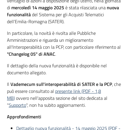
ventaglio di azioni a disposizione degli utenti, nella giornata
Seguici
di
mercoledì 14 maggio 2025
è stata rilasciata una
nuova
su
funzionalità
del Sistema per gli Acquisti Telematici
dell’Emilia-Romagna (SATER).
In particolare, la novità è rivolta alle Pubbliche
Amministrazioni e riguarda un miglioramento
all'Interoperabilità con la PCP, con particolare riferimento al
"Changelog 05" di ANAC
.
Il dettaglio della nuova funzionalità è disponibile nel
documento allegato.
Il
Vademecum
sull'interoperabilità di SATER e la PCP
, che
può essere consultato al
presente link
(
PDF
-
1,8
MB
)
ovvero nell'apposita sezione del sito dedicata al
"
Supporto
", non ha subito aggiornamenti.
Approfondimenti
Dettaglio nuova funzionalità - 14 maggio 2025
(
PDF
-