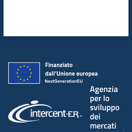
Agenzia
per lo
sviluppo
dei
mercati