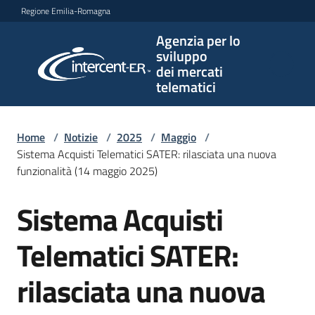
Vai al contenuto
Vai alla navigazione
Vai al footer
Regione Emilia-Romagna
Agenzia per lo
Agenzia
sviluppo
per lo
dei mercati
sviluppo
telematici
dei
mercati
telematici
Home
/
Notizie
/
2025
/
Maggio
/
Sistema Acquisti Telematici SATER: rilasciata una nuova
funzionalità (14 maggio 2025)
L'Agenzia
Sistema Acquisti
Salta al contenuto
Telematici SATER:
Bandi
e
rilasciata una nuova
strumenti
di