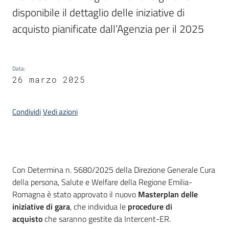
acquisto
disponibile il dettaglio delle iniziative di 
acquisto pianificate dall’Agenzia per il 2025
Supporto
Data
:
26 marzo 2025
Piattaforme
telematiche
Condividi
Vedi azioni
Introduzione
Con Determina n. 5680/2025 della Direzione Generale Cura
English
della persona, Salute e Welfare della Regione Emilia-
site
Romagna è stato approvato il nuovo
Masterplan delle
iniziative di gara
, che individua le
procedure di
acquisto
che saranno gestite da Intercent-ER.