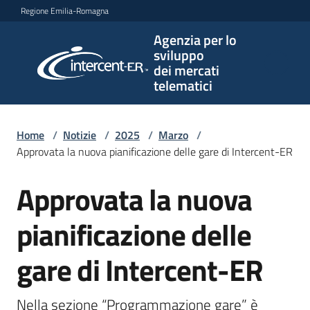
Vai al contenuto
Vai alla navigazione
Vai al footer
Regione Emilia-Romagna
Agenzia per lo
Agenzia
sviluppo
per lo
dei mercati
sviluppo
telematici
dei
mercati
telematici
Home
/
Notizie
/
2025
/
Marzo
/
Approvata la nuova pianificazione delle gare di Intercent-ER
Approvata la nuova
Salta al contenuto
L'Agenzia
pianificazione delle
Bandi
gare di Intercent-ER
e
strumenti
Nella sezione “Programmazione gare” è 
di