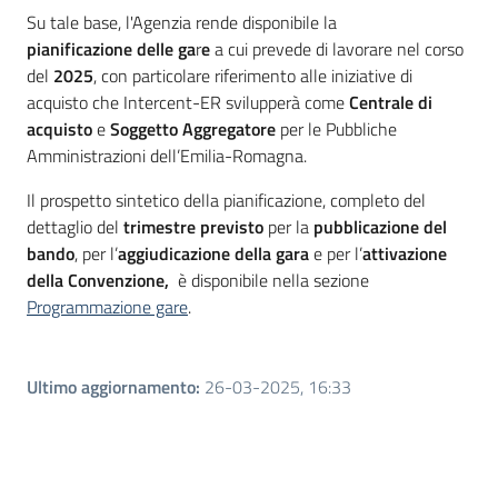
Seguici
Su tale base, l'Agenzia rende disponibile la
su
pianificazione delle ga
r
e
a cui prevede di lavorare nel corso
del
2025
, con particolare riferimento alle iniziative di
acquisto che Intercent-ER svilupperà come
Centrale di
acquisto
e
Soggetto Aggregatore
per le Pubbliche
Amministrazioni dell’Emilia-Romagna.
Il prospetto sintetico della pianificazione, completo del
dettaglio del
trimestre previsto
per la
pubblicazione del
bando
, per l’
aggiudicazione della gara
e per l’
attivazione
della Convenzione,
è disponibile nella sezione
Programmazione gare
.
Ultimo aggiornamento
:
26-03-2025, 16:33