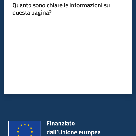
Quanto sono chiare le informazioni su
acquisto
questa pagina?
Valuta da 1 a 5 stelle
Supporto
Piattaforme
telematiche
English
site