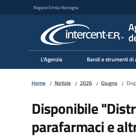
Vai al contenuto
Vai alla navigazione
Vai al footer
Regione Emilia-Romagna
A
d
L'Agenzia
Bandi e strumenti di 
Home
Notizie
2026
Giugno
Disp
/
/
/
/
Salta al contenuto
Disponibile "Distr
parafarmaci e altr