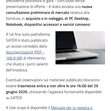
precedente procedura di gara - conclusasi senza
Seguici
presentazione di offerte - è stata avviata una
nuova
su
consultazione preliminare di mercato
relativa alla
fornitura, in
acquisto o in noleggio, di PC Desktop,
Notebook, dispositivi accessori e servizi conness
i
.
A tal fine sulla piattaforma
SATER è stato pubblicato
un avviso corredato dalla
documentazione
(
PDF
-
186,8 KB
)
di riferimento,
che illustra i punti salienti
dell'iniziativa.
Eventuali osservazioni sul materiale pubblicato dovranno
essere
trasmesse entro e non oltre le ore 16.00 del 29
giugno 2026
, utilizzando l’apposita funzionalità disponibile
su SATER.
A tale scopo è disponibile il
Manuale per la risposta a