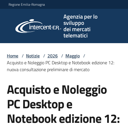
Vai al contenuto
Vai alla navigazione
Vai al footer
Regione Emilia-Romagna
Agenzia per lo
Agenzia
sviluppo
per lo
dei mercati
sviluppo
telematici
dei
mercati
telematici
Home
/
Notizie
/
2026
/
Maggio
/
Acquisto e Noleggio PC Desktop e Notebook edizione 12:
nuova consultazione preliminare di mercato
L'Agenzia
Acquisto e Noleggio
Salta al contenuto
PC Desktop e
Bandi
e
Notebook edizione 12:
strumenti
di