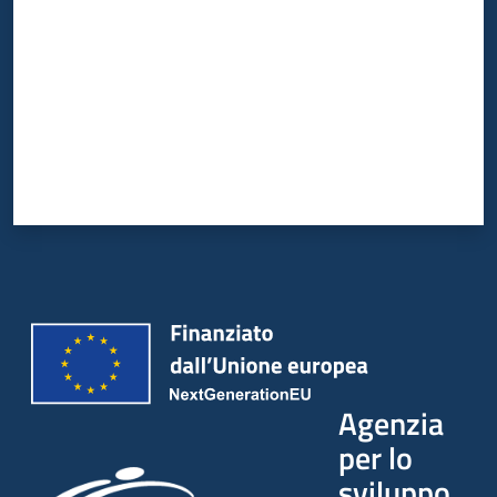
Agenzia
per lo
sviluppo