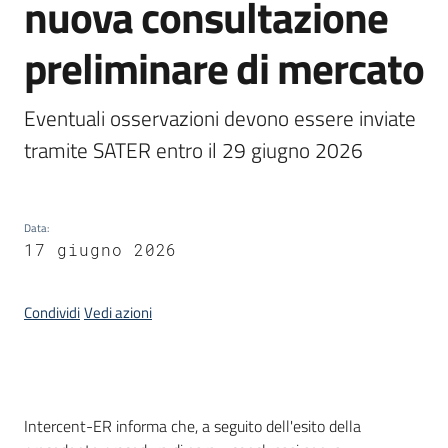
nuova consultazione
acquisto
preliminare di mercato
Supporto
Eventuali osservazioni devono essere inviate 
tramite SATER entro il 29 giugno 2026
Piattaforme
telematiche
Data
:
17 giugno 2026
Condividi
Vedi azioni
English
site
Introduzione
Intercent-ER informa che, a seguito dell'esito della