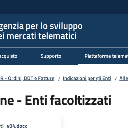
genzia per lo sviluppo
ei mercati telematici
acquisto
Supporto
Piattaforme telema
R - Ordini, DDT e Fatture
Indicazioni per gli Enti
Alle
/
/
ne - Enti facoltizzati
ati_v04.docx