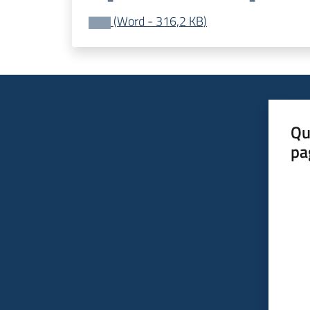
(
Word
-
316,2 KB
)
Qu
pa
Valut