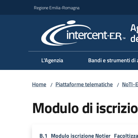
Vai al contenuto
Vai alla navigazione
Vai al footer
Regione Emilia-Romagna
A
d
L'Agenzia
Bandi e strumenti di 
Home
Piattaforme telematiche
NoTI-E
/
/
Modulo di iscrizio
B.1_Modulo iscrizione Notier_Facoltizz