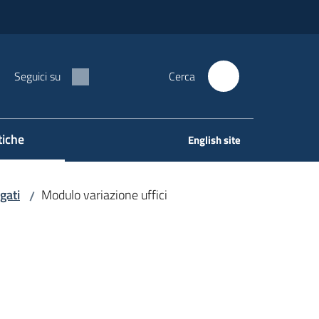
Seguici su
Cerca
tiche
English site
gati
Modulo variazione uffici
/