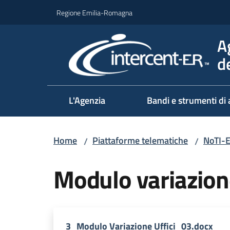
Vai al contenuto
Vai alla navigazione
Vai al footer
Regione Emilia-Romagna
A
d
L'Agenzia
Bandi e strumenti di 
Home
Piattaforme telematiche
NoTI-E
/
/
Modulo variazione
3_Modulo Variazione Uffici_03.docx