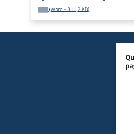
(
Word
-
311,2 KB
)
Qu
pa
Valut