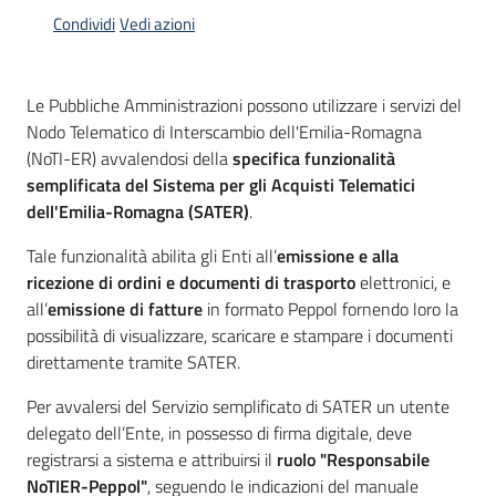
acquisto
Condividi
Vedi azioni
Supporto
Le Pubbliche Amministrazioni possono utilizzare i servizi del
Nodo Telematico di Interscambio dell'Emilia-Romagna
(NoTI-ER) avvalendosi della
specifica funzionalità
semplificata del Sistema per gli Acquisti Telematici
Piattaforme
dell'Emilia-Romagna (SATER)
.
telematiche
Tale funzionalità abilita gli Enti all’
emissione e alla
ricezione di ordini e documenti di trasporto
elettronici, e
all’
emissione di fatture
in formato Peppol fornendo loro la
possibilità di visualizzare, scaricare e stampare i documenti
direttamente tramite SATER.
English
Per avvalersi del Servizio semplificato di SATER un utente
site
delegato dell’Ente, in possesso di firma digitale, deve
registrarsi a sistema e attribuirsi il
ruolo "Responsabile
NoTIER-Peppol"
, seguendo le indicazioni del manuale