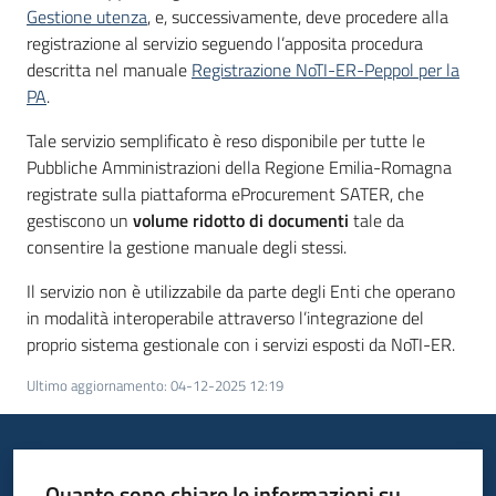
Seguici
Gestione utenza
, e, successivamente, deve procedere alla
su
registrazione al servizio seguendo l’apposita procedura
descritta nel manuale
Registrazione NoTI-ER-Peppol per la
PA
.
Tale servizio semplificato è reso disponibile per tutte le
Pubbliche Amministrazioni della Regione Emilia-Romagna
registrate sulla piattaforma eProcurement SATER, che
gestiscono un
volume ridotto di documenti
tale da
consentire la gestione manuale degli stessi.
Il servizio non è utilizzabile da parte degli Enti che operano
in modalità interoperabile attraverso l’integrazione del
proprio sistema gestionale con i servizi esposti da NoTI-ER.
Ultimo aggiornamento
:
04-12-2025 12:19
Quanto sono chiare le informazioni su