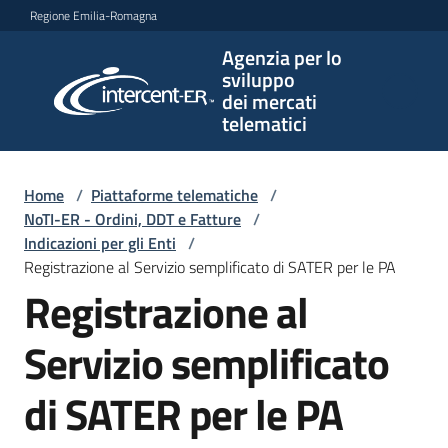
Vai al contenuto
Vai alla navigazione
Vai al footer
Regione Emilia-Romagna
Agenzia per lo
Agenzia
sviluppo
per lo
dei mercati
sviluppo
telematici
dei
mercati
telematici
Home
/
Piattaforme telematiche
/
NoTI-ER - Ordini, DDT e Fatture
/
Indicazioni per gli Enti
/
Registrazione al Servizio semplificato di SATER per le PA
L'Agenzia
Registrazione al
Servizio semplificato
Bandi
e
di SATER per le PA
strumenti
di