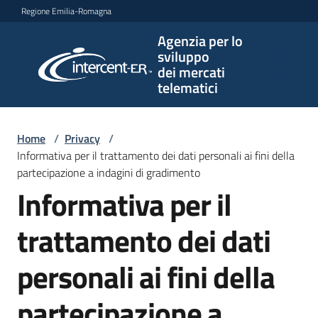
Vai al contenuto
Vai alla navigazione
Vai al footer
Regione Emilia-Romagna
Agenzia per lo
Agenzia
sviluppo
per lo
dei mercati
sviluppo
telematici
dei
mercati
telematici
Home
/
Privacy
/
Informativa per il trattamento dei dati personali ai fini della
partecipazione a indagini di gradimento
Informativa per il
L'Agenzia
trattamento dei dati
Bandi
personali ai fini della
e
strumenti
partecipazione a
di