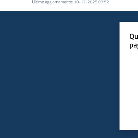
Ultimo aggiornamento
:
10-12-2025 08:52
Qu
pa
Valut