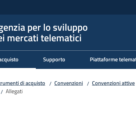
genzia per lo sviluppo
ei mercati telematici
acquisto
Supporto
Piattaforme telema
trumenti di acquisto
Convenzioni
Convenzioni attive
/
/
Allegati
/