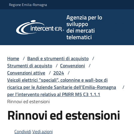
Vai al contenuto
Vai alla navigazione
Vai al footer
Regione Emilia-Romagna
Agenzia per lo
Agenzia
sviluppo
per lo
dei mercati
sviluppo
telematici
dei
mercati
telematici
Home
/
Bandi e strumenti di acquisto
/
Strumenti di acquisto
/
Convenzioni
/
Convenzioni attive
/
2024
/
Veicoli elettrici “speciali”, colonnine e wall-box di
L'Agenzia
ricarica per le Aziende Sanitarie dell’Emilia-Romagna
/
per l’intervento relativo al PNRR M5 C3 1.1.1
Rinnovi ed estensioni
Rinnovi ed estensioni
Bandi
e
strumenti
di
Condividi
Vedi azioni