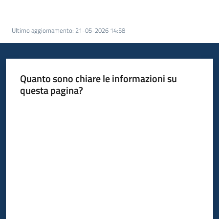
acquisto
Ultimo aggiornamento
:
21-05-2026 14:58
Supporto
Quanto sono chiare le informazioni su
Piattaforme
questa pagina?
telematiche
Valuta da 1 a 5 stelle
English
site