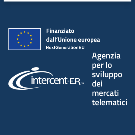
Seguici
su
Agenzia
per lo
sviluppo
dei
mercati
telematici