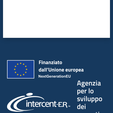
Seguici
su
Agenzia
per lo
sviluppo
dei