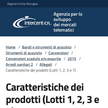
Vai al contenuto
Vai alla navigazione
Vai al footer
Regione Emilia-Romagna
Agenzia per lo
Agenzia
sviluppo
per lo
dei mercati
sviluppo
telematici
dei
mercati
telematici
Home
/
Bandi e strumenti di acquisto
/
Strumenti di acquisto
/
Convenzioni
/
Convenzioni scadute e/o esaurite
/
2015
/
Arredi sanitari 2
/
Allegati
/
L'Agenzia
Caratteristiche dei prodotti (Lotti 1, 2, 3 e 7)
Caratteristiche dei
Bandi
e
prodotti (Lotti 1, 2, 3 e
strumenti
di