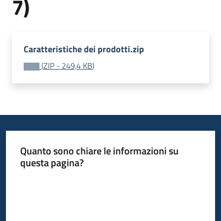
7)
acquisto
Supporto
Caratteristiche dei prodotti.zip
(
ZIP
-
249,4 KB
)
Piattaforme
telematiche
Quanto sono chiare le informazioni su
questa pagina?
English
Valuta da 1 a 5 stelle
site