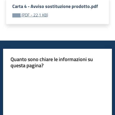
acquisto
Carta 4 - Avviso sostituzione prodotto.pdf
(
PDF
-
22,1 KB
)
Supporto
Piattaforme
telematiche
Quanto sono chiare le informazioni su
questa pagina?
Valuta da 1 a 5 stelle
English
site