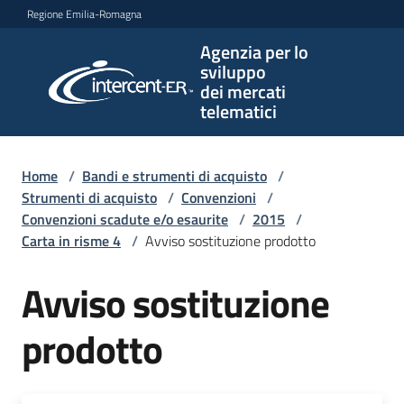
Vai al contenuto
Vai alla navigazione
Vai al footer
Regione Emilia-Romagna
Agenzia per lo
Agenzia
sviluppo
per lo
dei mercati
sviluppo
telematici
dei
mercati
telematici
Home
/
Bandi e strumenti di acquisto
/
Strumenti di acquisto
/
Convenzioni
/
Convenzioni scadute e/o esaurite
/
2015
/
Carta in risme 4
/
Avviso sostituzione prodotto
L'Agenzia
Avviso sostituzione
Bandi
prodotto
e
strumenti
di