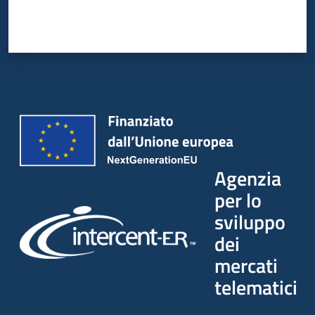
Seguici
su
Agenzia
per lo
sviluppo
dei
mercati
telematici