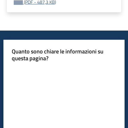
(
PDF
-
487,3 KB
)
acquisto
Supporto
Piattaforme
Quanto sono chiare le informazioni su
telematiche
questa pagina?
Valuta da 1 a 5 stelle
English
site