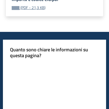
acquisto
(
PDF
-
21,3 KB
)
Supporto
Piattaforme
telematiche
Quanto sono chiare le informazioni su
questa pagina?
Valuta da 1 a 5 stelle
English
site