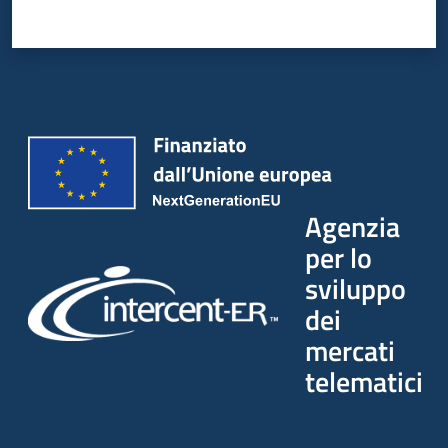
Seguici
su
Agenzia
per lo
sviluppo
dei
mercati
telematici