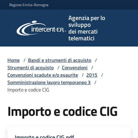
Vai al contenuto
Vai alla navigazione
Vai al footer
Regione Emilia-Romagna
Agenzia per lo
Agenzia
sviluppo
per lo
dei mercati
sviluppo
telematici
dei
mercati
telematici
Home
/
Bandi e strumenti di acquisto
/
Strumenti di acquisto
/
Convenzioni
/
Convenzioni scadute e/o esaurite
/
2015
/
Somministrazione lavoro temporaneo 3
/
L'Agenzia
Importo e codice CIG
Importo e codice CIG
Bandi
e
strumenti
di
Importo e codice CIG.pdf