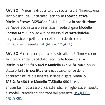
acquisto
AVVISO
- A norma di quanto previsto all’art. 5 “Innovazione
Tecnologica” del Capitolato Tecnico, la
Fotocopiatrice
Modello Ecosys M2540dn
è stata offerta
in sostituzione
Supporto
dell’apparecchiatura presentata in sede di gara
Modello
Ecosys M2535dn
, ed è in possesso di
caratteristiche
migliorative
rispetto al modello precedente come
Piattaforme
indicato nel presente
link
(
PDF
-
226,9 KB
)
.
telematiche
AVVISO
: A norma di quanto previsto all’art. 5 “Innovazione
Tecnologica” del Capitolato Tecnico, le
Fotocopiatrici
Modello TASKalfa 5002i e Modello TASKalfa 7002i
sono
state offerte
in sostituzione
rispettivamente delle
apparecchiature presentate in sede di gara
Modello
TASKalfa 4501i e Modello TASKalfa 6501i
, e sono
English
entrambe in possesso di caratteristiche migliorative rispetto
site
ai modelli precedenti riportate nel presente
link
(
PDF
-
262,0 KB
)
.