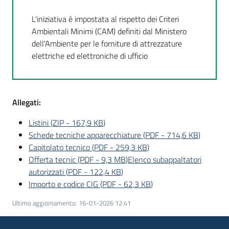
L'iniziativa è impostata al rispetto dei Criteri
Ambientali Minimi (CAM) definiti dal Ministero
dell'Ambiente per le forniture di attrezzature
elettriche ed elettroniche di ufficio
Allegati:
Listini
(
ZIP
-
167,9 KB
)
Schede tecniche apparecchiature
(
PDF
-
714,6 KB
)
Capitolato tecnico
(
PDF
-
259,3 KB
)
Offerta tecnic
(
PDF
-
9,3 MB
)
Elenco subappaltatori
autorizzati
(
PDF
-
122,4 KB
)
Importo e codice CIG
(
PDF
-
62,3 KB
)
Ultimo aggiornamento
:
16-01-2026 12:41