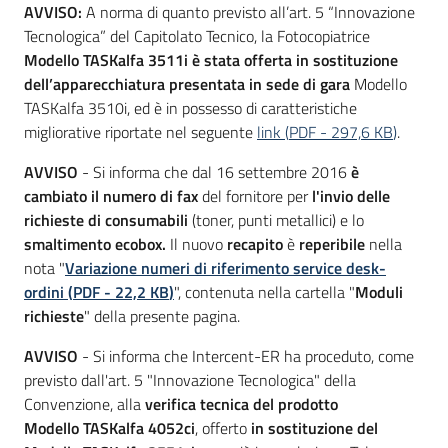
AVVISO:
A norma di quanto previsto all’art. 5 “Innovazione
Seguici
Tecnologica” del Capitolato Tecnico, la Fotocopiatrice
su
Modello TASKalfa 3511i è stata offerta in sostituzione
dell’apparecchiatura presentata in sede di gara
Modello
TASKalfa 3510i, ed è in possesso di caratteristiche
migliorative riportate nel seguente
link
(
PDF
-
297,6 KB
)
.
AVVISO
- Si informa che dal 16 settembre 2016
è
cambiato il numero di fax
del fornitore per
l'invio delle
richieste di consumabili
(toner, punti metallici) e lo
smaltimento ecobox.
Il nuovo
recapito
è
reperibile
nella
nota "
Variazione numeri di riferimento service desk-
ordini
(
PDF
-
22,2 KB
)
", contenuta nella cartella "
Moduli
richieste
" della presente pagina.
AVVISO
- Si informa che Intercent-ER ha proceduto, come
previsto dall'art. 5 "Innovazione Tecnologica" della
Convenzione, alla
verifica tecnica del prodotto
Modello TASKalfa 4052ci
, offerto
in sostituzione del