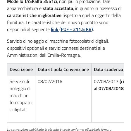
Modello TASKalfa 3551ci
, non più in produzione. Tale
apparecchiatura è
stata accettata
, in quanto in possesso di
caratteristiche migliorative
rispetto a quella oggetto della
fornitura. Le caratteristiche del nuovo prodotto sono
disponibili al seguente
link
(
PDF
-
211,5 KB
)
.
Servizio di noleggio di macchine fotocopiatrici digitali,
dispositivi opzionali e servizi connessi destinati alle
Amministrazioni dell’Emilia-Romagna.
Descrizione
Data stipula Convenzione
Data scadenza Co
Servizio di
08/02/2016
07/08/2017
(rinn
noleggio di
al 07/08/2018)
macchine
fotocopiatri
ci digitali
La convenzione pubblicata in allegato è copia conforme all'originale firmato