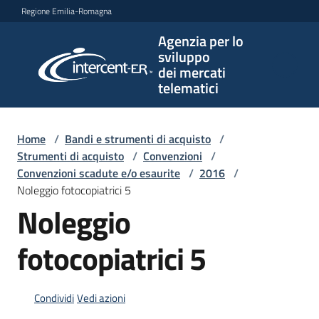
Vai al contenuto
Vai alla navigazione
Vai al footer
Regione Emilia-Romagna
Agenzia per lo
Agenzia
sviluppo
per lo
dei mercati
sviluppo
telematici
dei
mercati
telematici
Home
/
Bandi e strumenti di acquisto
/
Strumenti di acquisto
/
Convenzioni
/
Convenzioni scadute e/o esaurite
/
2016
/
Noleggio fotocopiatrici 5
L'Agenzia
Noleggio
fotocopiatrici 5
Bandi
e
strumenti
Condividi
Vedi azioni
di