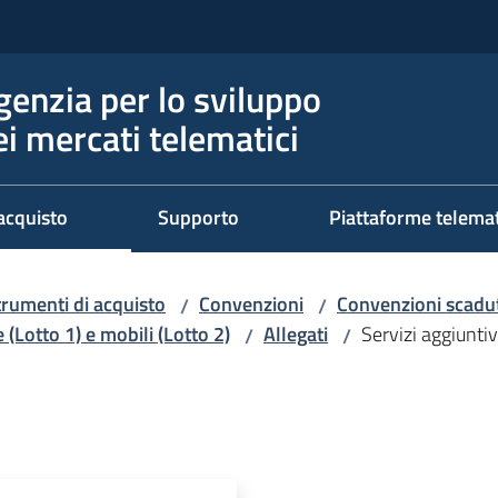
genzia per lo sviluppo
ei mercati telematici
acquisto
Supporto
Piattaforme telema
trumenti di acquisto
Convenzioni
Convenzioni scadut
/
/
e (Lotto 1) e mobili (Lotto 2)
Allegati
Servizi aggiuntiv
/
/