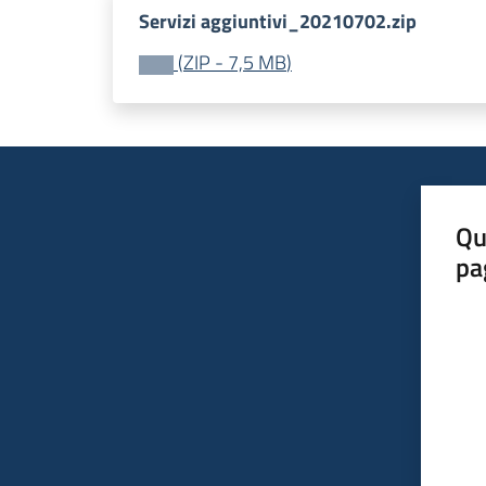
Servizi aggiuntivi_20210702.zip
(
ZIP
-
7,5 MB
)
Qu
pa
Valut