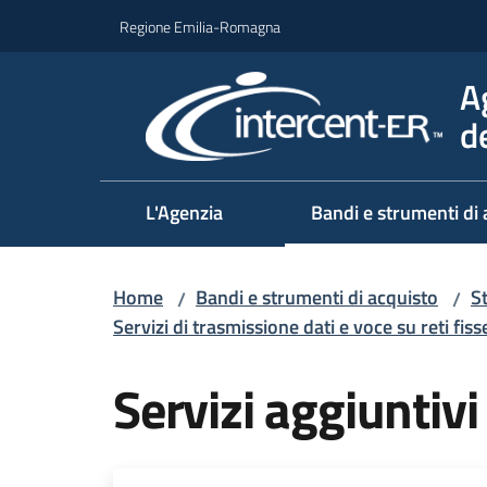
Vai al contenuto
Vai alla navigazione
Vai al footer
Regione Emilia-Romagna
A
d
L'Agenzia
Bandi e strumenti di 
Home
Bandi e strumenti di acquisto
S
/
/
Servizi di trasmissione dati e voce su reti fiss
Servizi aggiuntivi