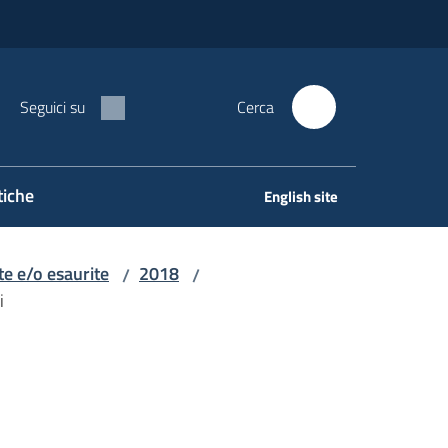
Seguici su
Cerca
tiche
English site
e e/o esaurite
2018
/
/
i