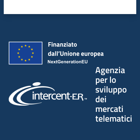
Seguici
su
Agenzia
per lo
sviluppo
dei
mercati
telematici