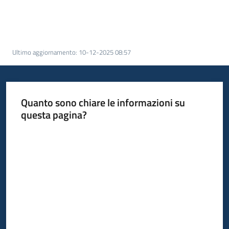
acquisto
Supporto
Ultimo aggiornamento
:
10-12-2025 08:57
Piattaforme
Quanto sono chiare le informazioni su
telematiche
questa pagina?
Valuta da 1 a 5 stelle
English
site