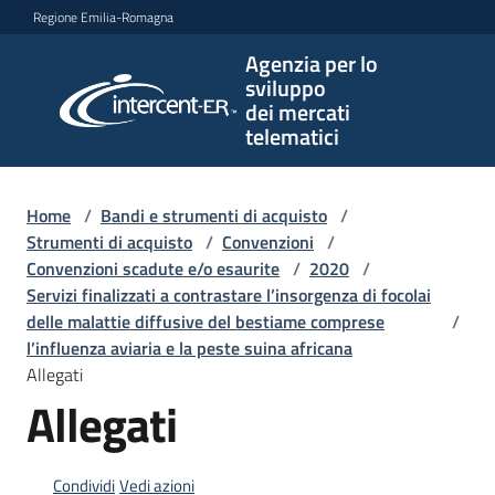
Vai al contenuto
Vai alla navigazione
Vai al footer
Regione Emilia-Romagna
Agenzia per lo
Agenzia
sviluppo
per lo
dei mercati
sviluppo
telematici
dei
mercati
telematici
Home
/
Bandi e strumenti di acquisto
/
Strumenti di acquisto
/
Convenzioni
/
Convenzioni scadute e/o esaurite
/
2020
/
Servizi finalizzati a contrastare l’insorgenza di focolai
L'Agenzia
delle malattie diffusive del bestiame comprese
/
l’influenza aviaria e la peste suina africana
Allegati
Allegati
Bandi
e
strumenti
di
Condividi
Vedi azioni