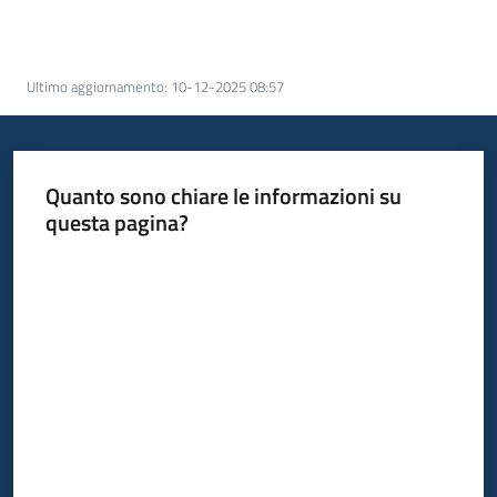
acquisto
Ultimo aggiornamento
:
10-12-2025 08:57
Supporto
Quanto sono chiare le informazioni su
Piattaforme
questa pagina?
telematiche
Valuta da 1 a 5 stelle
English
site