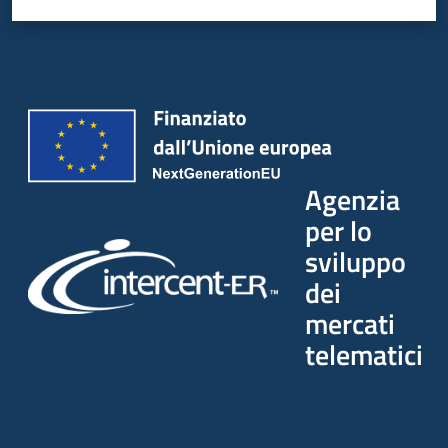
Seguici
su
Agenzia
per lo
sviluppo
dei
mercati
telematici