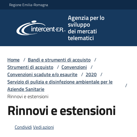
Vai al contenuto
Vai alla navigazione
Vai al footer
Regione Emilia-Romagna
Agenzia per lo
Agenzia
sviluppo
per lo
dei mercati
sviluppo
telematici
dei
mercati
telematici
Home
/
Bandi e strumenti di acquisto
/
Strumenti di acquisto
/
Convenzioni
/
Convenzioni scadute e/o esaurite
/
2020
/
Servizio di pulizia e disinfezione ambientale per le
/
L'Agenzia
Aziende Sanitarie
Rinnovi e estensioni
Rinnovi e estensioni
Bandi
e
strumenti
Condividi
Vedi azioni
di