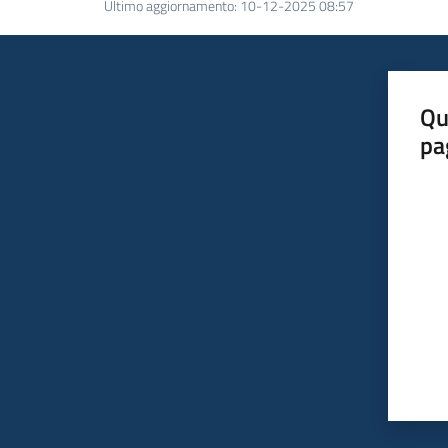
Ultimo aggiornamento
:
10-12-2025 08:57
Qu
pa
Valut