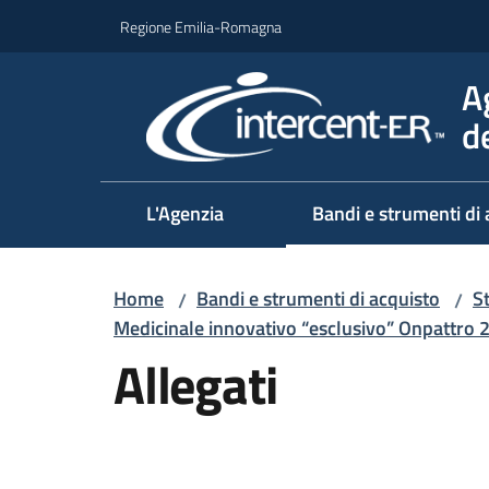
Vai al contenuto
Vai alla navigazione
Vai al footer
Regione Emilia-Romagna
A
d
L'Agenzia
Bandi e strumenti di 
Home
Bandi e strumenti di acquisto
S
/
/
Medicinale innovativo “esclusivo” Onpattro 
Allegati