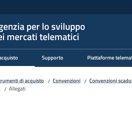
genzia per lo sviluppo
ei mercati telematici
acquisto
Supporto
Piattaforme telema
trumenti di acquisto
Convenzioni
Convenzioni scadut
/
/
2
Allegati
/