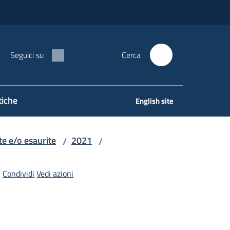
Seguici su
Cerca
tiche
English site
e e/o esaurite
2021
/
/
Condividi
Vedi azioni