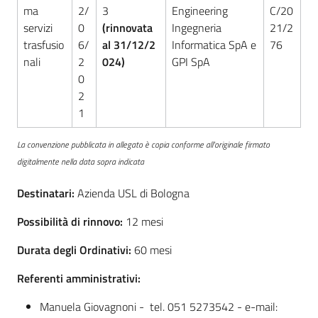
ma
2/
3
Engineering
C/20
servizi
0
(rinnovata
Ingegneria
21/2
trasfusio
6/
al 31/12/2
Informatica SpA e
76
nali
2
024)
GPI SpA
0
2
1
La convenzione pubblicata in allegato è copia conforme all'originale firmato
digitalmente nella data sopra indicata
Destinatari:
Azienda USL di Bologna
Possibilità di rinnovo:
12 mesi
Durata degli Ordinativi:
60 mesi
Referenti amministrativi:
Manuela Giovagnoni - tel. 051 5273542 - e-mail: