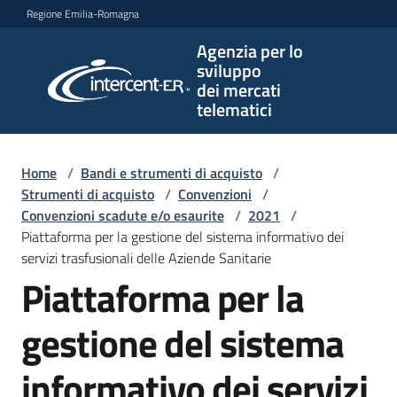
Vai al contenuto
Vai alla navigazione
Vai al footer
Regione Emilia-Romagna
Agenzia per lo
Agenzia
sviluppo
per lo
dei mercati
sviluppo
telematici
dei
mercati
telematici
Home
/
Bandi e strumenti di acquisto
/
Strumenti di acquisto
/
Convenzioni
/
Convenzioni scadute e/o esaurite
/
2021
/
Piattaforma per la gestione del sistema informativo dei
L'Agenzia
servizi trasfusionali delle Aziende Sanitarie
Piattaforma per la
Bandi
gestione del sistema
e
strumenti
informativo dei servizi
di