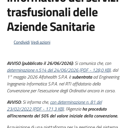
acquisto
trasfusionali delle
Aziende Sanitarie
Supporto
Condividi
Vedi azioni
Piattaforme
telematiche
AVVISO (pubblicato il 26/06/2026):
Si comunica che, con
determinazione n.514 del 24/06/2026
(
PDF
-
128,0 KB
)
, dal
1° maggio 2026 Alfahealth S.P.A. è
subentrata
ad Engineering
Ingegneria Informatica S.P.A. nel RTI affidatario della
Convenzione per l’esecuzione degli Ordinativi ancora in corso.
English
AVVISO:
Si informa che,
con determinazione n. 81 del
site
23/02/2022
(
PDF
-
171,3 KB
)
, l'Agenzia
ha proceduto
all'incremento del 50% del valore iniziale della convenzione.
Acquisizione di una piattaforma per la gestione del sistema