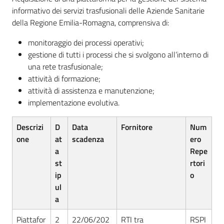
Seguici
informativo dei servizi trasfusionali delle Aziende Sanitarie
su
della Regione Emilia-Romagna, comprensiva di:
monitoraggio dei processi operativi;
gestione di tutti i processi che si svolgono all’interno di
una rete trasfusionale;
attività di formazione;
attività di assistenza e manutenzione;
implementazione evolutiva.
Descrizi
D
Data
Fornitore
Num
one
at
scadenza
ero
a
Repe
st
rtori
ip
o
ul
a
Piattafor
2
22/06/202
RTI tra
RSPI