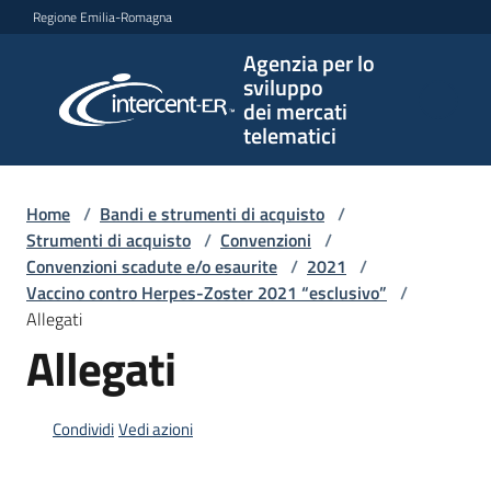
Vai al contenuto
Vai alla navigazione
Vai al footer
Regione Emilia-Romagna
Agenzia per lo
Agenzia
sviluppo
per lo
dei mercati
sviluppo
telematici
dei
mercati
telematici
Home
/
Bandi e strumenti di acquisto
/
Strumenti di acquisto
/
Convenzioni
/
Convenzioni scadute e/o esaurite
/
2021
/
Vaccino contro Herpes-Zoster 2021 “esclusivo”
/
L'Agenzia
Allegati
Allegati
Bandi
e
Condividi
Vedi azioni
strumenti
di