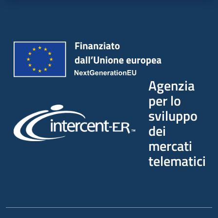
Seguici
su
Agenzia
per lo
sviluppo
dei
mercati
telematici