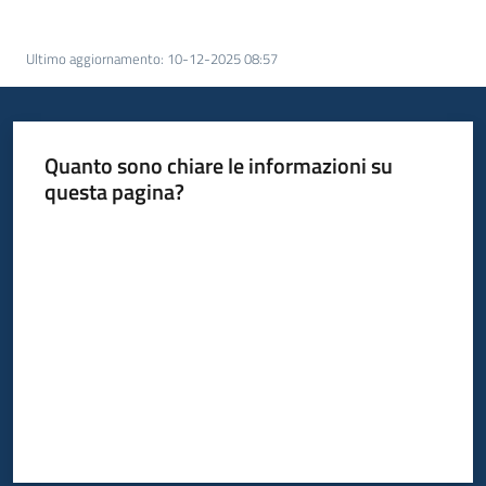
acquisto
Ultimo aggiornamento
:
10-12-2025 08:57
Supporto
Quanto sono chiare le informazioni su
questa pagina?
Piattaforme
telematiche
Valuta da 1 a 5 stelle
English
site