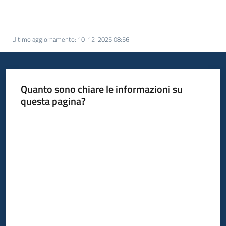
acquisto
Ultimo aggiornamento
:
10-12-2025 08:56
Supporto
Quanto sono chiare le informazioni su
Piattaforme
questa pagina?
telematiche
Valuta da 1 a 5 stelle
English
site