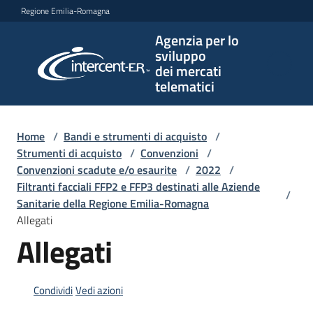
Vai al contenuto
Vai alla navigazione
Vai al footer
Regione Emilia-Romagna
Agenzia per lo
Agenzia
sviluppo
per lo
dei mercati
sviluppo
telematici
dei
mercati
telematici
Home
/
Bandi e strumenti di acquisto
/
Strumenti di acquisto
/
Convenzioni
/
Convenzioni scadute e/o esaurite
/
2022
/
Filtranti facciali FFP2 e FFP3 destinati alle Aziende
/
L'Agenzia
Sanitarie della Regione Emilia-Romagna
Allegati
Allegati
Bandi
e
strumenti
Condividi
Vedi azioni
di