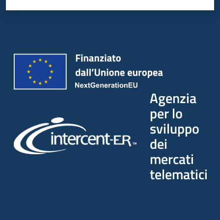
Seguici
su
Agenzia
per lo
sviluppo
dei
mercati
telematici