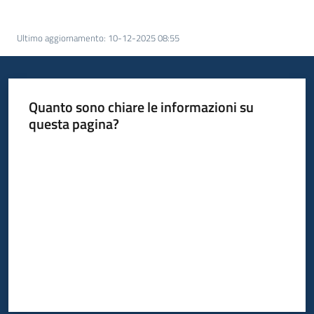
acquisto
Ultimo aggiornamento
:
10-12-2025 08:55
Supporto
Quanto sono chiare le informazioni su
questa pagina?
Piattaforme
telematiche
Valuta da 1 a 5 stelle
English
site