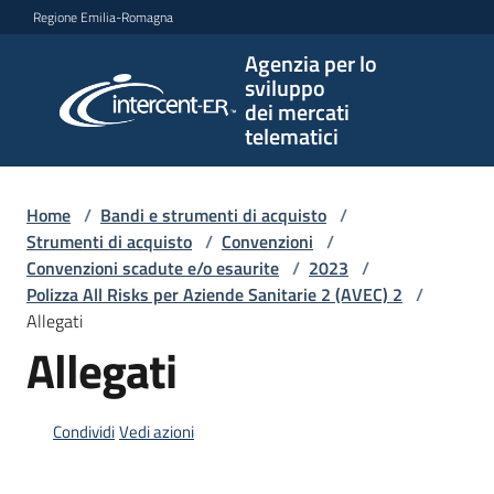
Vai al contenuto
Vai alla navigazione
Vai al footer
Regione Emilia-Romagna
Agenzia per lo
Agenzia
sviluppo
per lo
dei mercati
sviluppo
telematici
dei
mercati
telematici
Home
/
Bandi e strumenti di acquisto
/
Strumenti di acquisto
/
Convenzioni
/
Convenzioni scadute e/o esaurite
/
2023
/
Polizza All Risks per Aziende Sanitarie 2 (AVEC) 2
/
L'Agenzia
Allegati
Allegati
Bandi
e
Condividi
Vedi azioni
strumenti
di