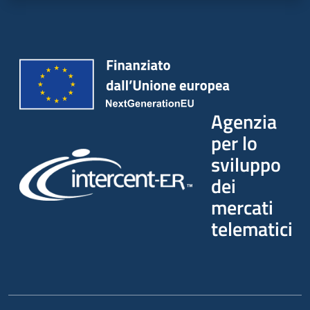
Seguici
su
Agenzia
per lo
sviluppo
dei
mercati
telematici