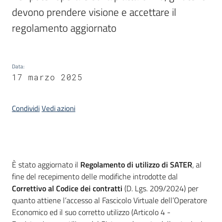
acquisto
devono prendere visione e accettare il 
regolamento aggiornato
Supporto
Data
:
17 marzo 2025
Piattaforme
telematiche
Condividi
Vedi azioni
Introduzione
È stato aggiornato il
Regolamento di utilizzo di SATER
, al
English
fine del recepimento delle modifiche introdotte dal
site
Correttivo al Codice dei contratti
(D. Lgs. 209/2024) per
quanto attiene l’accesso al Fascicolo Virtuale dell’Operatore
Economico ed il suo corretto utilizzo (Articolo 4 -