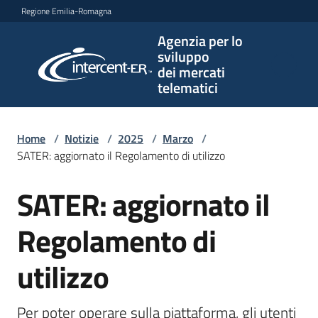
Vai al contenuto
Vai alla navigazione
Vai al footer
Regione Emilia-Romagna
Agenzia per lo
Agenzia
sviluppo
per lo
dei mercati
sviluppo
telematici
dei
mercati
telematici
Home
/
Notizie
/
2025
/
Marzo
/
SATER: aggiornato il Regolamento di utilizzo
SATER: aggiornato il
Salta al contenuto
L'Agenzia
Regolamento di
Bandi
utilizzo
e
strumenti
Per poter operare sulla piattaforma, gli utenti 
di