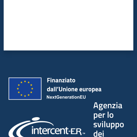
Agenzia
per lo
sviluppo
dei